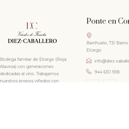
Ponte en Co
Barrihuelo, 73/ Barr
Elciego
Bodega familiar de Elciego (Rioja
info@diez-caball
Alavesa) con generaciones
944 630 938
dedicadas al vino. Trabajamos
nuestros propios viñedos con
pasión y respeto por la tradición,
elaborando vinos con personalidad
y calidad.