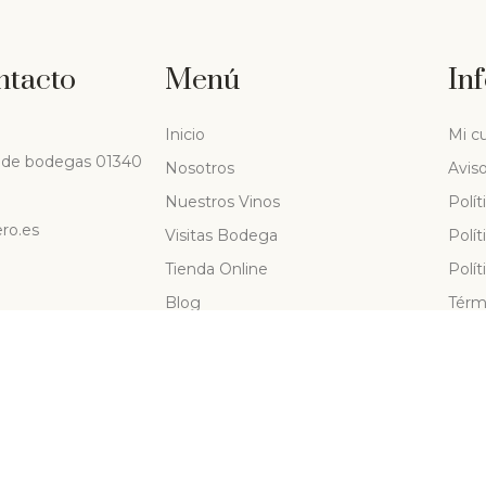
ntacto
Menú
In
Inicio
Mi c
io de bodegas 01340
Nosotros
Aviso
Nuestros Vinos
Polít
ero.es
Visitas Bodega
Polít
Tienda Online
Polí
Blog
Térmi
Contactar
Polít
SUB