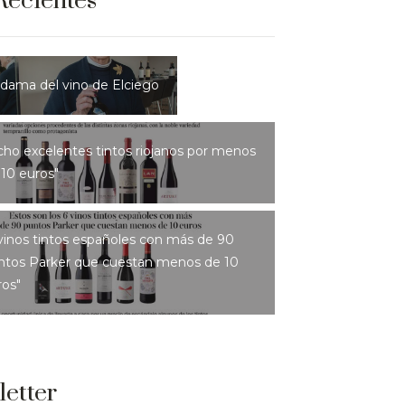
Recientes
 dama del vino de Elciego
cho excelentes tintos riojanos por menos
 10 euros"
 vinos tintos españoles con más de 90
ntos Parker que cuestan menos de 10
ros"
etter