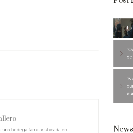
Post 
La
"O
de
"6
pu
eu
llero
Newsl
 una bodega familiar ubicada en