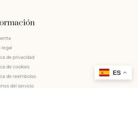
formación
uenta
 legal
ica de privacidad
ica de cookies
ES
tica de reembolso
nos del servicio
ica de envío
VENCION LEADER