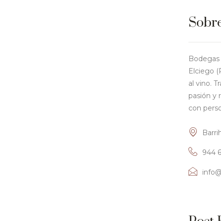
Sobr
Bodegas D
Elciego (
al vino. 
pasión y 
con perso
Barri
944 
info@