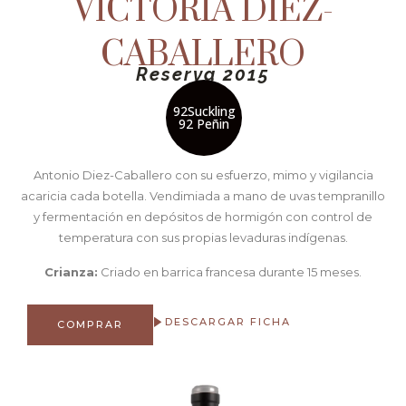
VICTORIA DIEZ-
CABALLERO
Reserva 2015
92Suckling
92 Peñin
Antonio Diez-Caballero con su esfuerzo, mimo y vigilancia
acaricia cada botella. Vendimiada a mano de uvas tempranillo
y fermentación en depósitos de hormigón con control de
temperatura con sus propias levaduras indígenas.
Crianza:
Criado en barrica francesa durante 15 meses.
DESCARGAR FICHA
COMPRAR