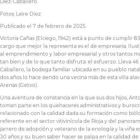
Diez-Caballero.
Fotos: Leire Díez
Publicado el 7 de febrero de 2025
Victoria Cañas (Elciego, 1942) está a punto de cumplir 83 
cargo que mejor la representa es el de empresaria. Ilust
al emprendimiento y labor empresarial y otros tantos m
tan bien y de lo que tanto disfruta: el esfuerzo. Lleva 4
Caballero, la bodega familiar ubicada en su pueblo nata
dos años lo hace siendo una vecina más de esta villa ala
Arenas (Getxo).
Una aventura de constancia en la que sus dos hijos, Anto
toman parte en los quehaceres administrativos y burocrá
relacionado con la calidad dada su formación como bió
referente en el sector vitivinícola de Rioja y del panor
jarrero de adopción y veterano de la enología y la viña
30 años y su buen saber hacer se palpa en la calidad de l