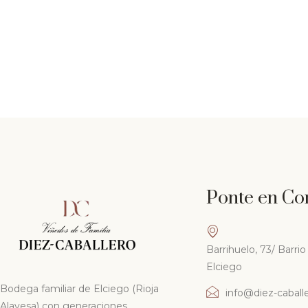
Ponte en Co
Barrihuelo, 73/ Barr
Elciego
Bodega familiar de Elciego (Rioja
info@diez-caball
Alavesa) con generaciones