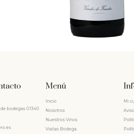
ntacto
Menú
In
Inicio
Mi c
io de bodegas 01340
Nosotros
Aviso
Nuestros Vinos
Polít
ero.es
Visitas Bodega
Polít