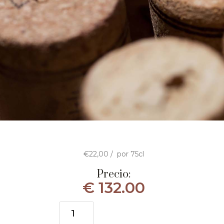
€22,00
/
por
75cl
Precio:
€
132.00