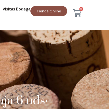
Visitas Bodega
0
Tienda Online
ja 6 uds·