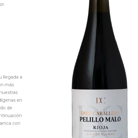
or.
u llegada a
ión más
nuestras
dígenas en
ido de
ontinuación
arrica con