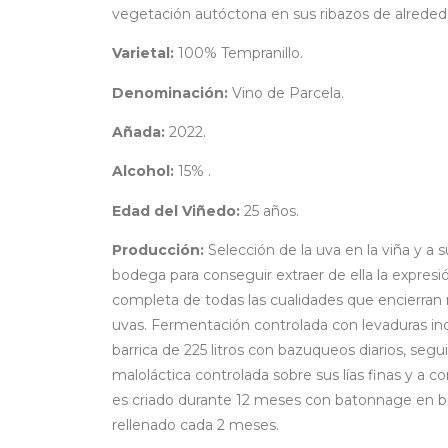
vegetación autóctona en sus ribazos de alreded
Varietal:
100% Tempranillo.
Denominación:
Vino de Parcela.
Añada:
2022.
Alcohol:
15% .
Edad del Viñedo:
25 años.
Producción:
Selección de la uva en la viña y a s
bodega para conseguir extraer de ella la expres
completa de todas las cualidades que encierran 
uvas. Fermentación controlada con levaduras in
barrica de 225 litros con bazuqueos diarios, segu
maloláctica controlada sobre sus lías finas y a c
es criado durante 12 meses con batonnage en b
rellenado cada 2 meses.