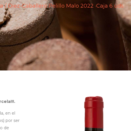
a
/ Diez-Caballero Pelillo Malo 2022 ·Caja 6 uds·
ela!!!.
a, en el
s) por ser
do de