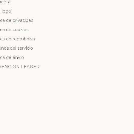
uenta
 legal
ica de privacidad
ica de cookies
tica de reembolso
nos del servicio
ica de envío
VENCION LEADER