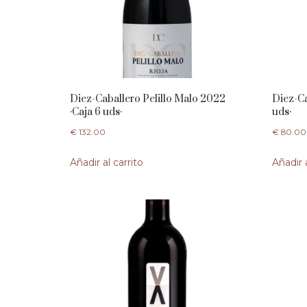
Diez-Caballero Pelillo Malo 2022
Diez-Ca
·Caja 6 uds·
uds·
€
132.00
€
80.00
Añadir al carrito
Añadir a