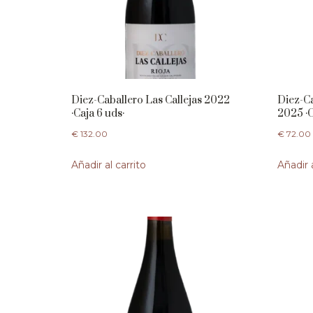
Diez-Caballero Las Callejas 2022
Diez-Ca
·Caja 6 uds·
2025 ·C
€
132.00
€
72.00
Añadir al carrito
Añadir a