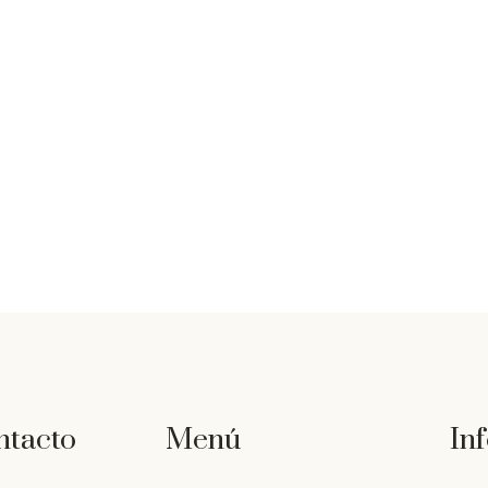
ntacto
Menú
In